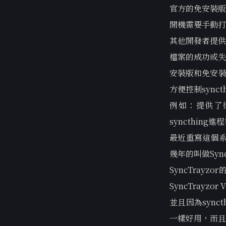
官方的免安裝版
開機需要手動打
其他開發者提供
檔案的成功或失
安裝版和免安裝
方便控制synct
例如：提供了後
syncthing
最近重寫這個系
幾年的叫做Sync
SyncTra
SyncTrayzor 
並且因為sync
一樣好用，而且S