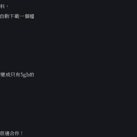
料，
自動下載一個檔
，
，變成只有5gb的
g很適合你！