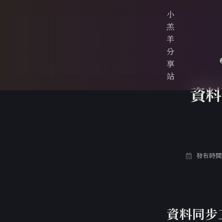
小
羔
羊
分
享
站
資料
發布時間: 
資料同步工