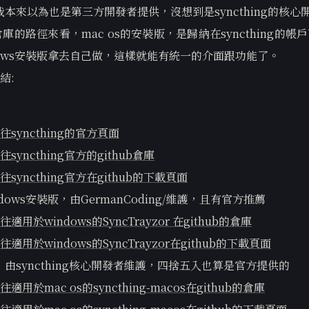
，我本來以為也是第三方開發者提供，沒想到是syncthing的核
b倉庫的路徑來看，mac os的安裝版，是歸納在syncthing的
dows安裝版拿去自己做，這樣就能有統一的介面跟功能了。
結:
往syncthing的官方頁面
syncthing官方的github倉庫
syncthing官方在github的下載頁面
dows安裝版，由GermanCoding/維護，且有官方推薦
適用於windows的SyncTrayzor 在github的倉庫
適用於windows的SyncTrayzor在github的下載頁面
版，由syncthing核心開發者維護，四捨五入也算是官方提供的
適用於mac os的syncthing-macos在github的倉庫