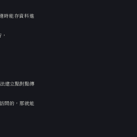
隨時能存資料進
行，
無法建立點對點傳
接訪問的，那就能