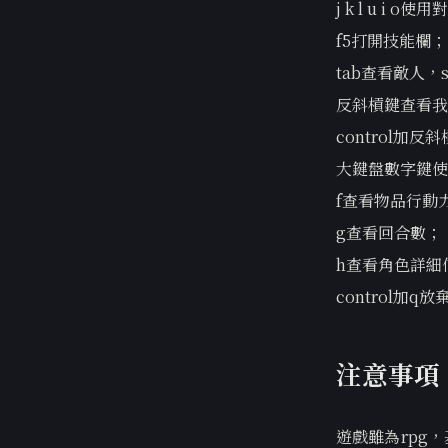
j k l u i 
f5打開技能欄；
tab查看敵人，s
反斜槓鍵查看我
control
大鍵盤數字鍵使
f查看物品行動
g查看回合數；
h查看角色詳細
control加q
注意事項
遊戲雖為rpg