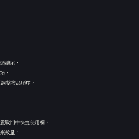
頭結尾，
項，
翻頁調整物品順序，
置戰鬥中快捷使用欄，
棄數量。