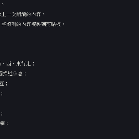
。
ts上一次朗讀的內容。
C鍵，將聽到的內容複製到剪貼板。
北、南、西、東行走；
圖描述信息；
交互；
；
；
備欄；