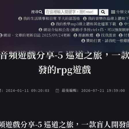
搜尋
分類文
我的生活瑣事和日常 羊大的部落格
我的音樂作品線上聽和下載2
我的教學mp3線上聽和其他檔案下載
中
網站介紹和公告 (動動手多按ctrl+f5，可以強制
網站、文章的更新日誌 2025/09/24更新
原創軟體
找我混音
付
贊助打賞，請我吃一根雞
音頻遊戲分享-5 巡道之旅，一
發的rpg遊戲
2024-01-11 09:20:03
最後編輯: 2026-07-21 19:59:00
頻遊戲分享-5 巡道之旅，一款盲人開發的