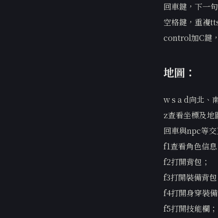
回車鍵，下一句
空格鍵，重複t
control加
地圖：
w s a d向
z查看坐標及地
回車與npc等
f1查看角色信息
f2打開背包；
f3打開裝備背包
f4打開身穿裝
f5打開技能欄；