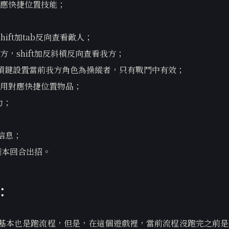
o使用對應快捷位置技能；
hift加tab反向查看敵人；
方，shift加反斜槓反向查看我方；
加反斜槓鍵設置當前我方角色為操縱者，只有戰鬥中有效；
用對應快捷位置物品；
力；
信息；
放棄本回合出招。
：
，基本也是跑流程，但是，在這個遊戲裡，當前流程沒跑完之前