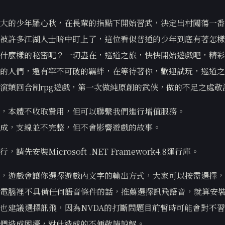
大的少年羅心秋，在長輩的指點下開始習武，決定出村闖蕩一番
被許多江湖人士暗中盯上了，這位看似普通的少年到底有著怎樣
什麼樣的秘密呢？一切盡在，巡道之旅，快快開始遊戲吧，精彩
的人們，還有牢不可破的羈絆，在等待著你，歡迎試玩，巡道之
演類回合制rpg遊戲，第一次做純原創的武俠，做的不足之處敬
，本體不收取費用，但可以聯繫我們進行增值服務。
成，支線並不完整，但不會影響遊戲的故事。
請先安裝Microsoft .NET Framework4.8運行庫。
，遊戲會讓你選擇遊戲內文字的輸出方式，大家可以按需選擇，
電腦裡不具備任何語音條件的話，推薦選擇訊飛語音，就算安裝
也建議選擇訊飛，因為NVDA的打斷問題目前暫時可能會對不
們造成困擾，對此造成的不便敬請諒解。