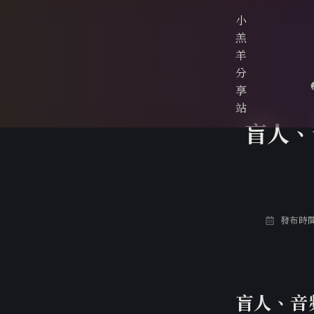
小
羔
羊
分
享
站
盲人、
發布時間: 
盲人、音