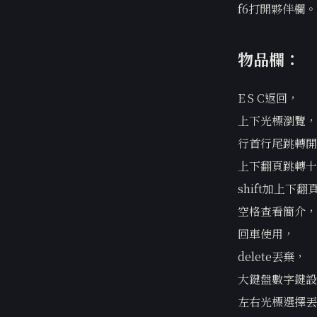
f6打開夥伴欄。
物品欄：
E S C返回，
上下光標瀏覽，
行首行尾跳轉開
上下翻頁跳轉十
shift加上下
空格查看簡介，
回車使用，
delete丟棄，
大鍵盤數字鍵設
左右光標選擇丟