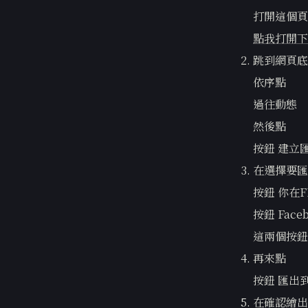
打開這個頁
點我打開下
跳到網頁底
依序點
過往動態
然後點
按鈕 建立
在選擇要匯
按鈕 你在
按鈕 Face
這兩個按鈕
再來點
按鈕 匯出
在確認繪出