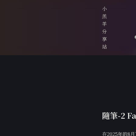
小
羔
羊
分
享
站
隨筆-2 
在2025年的8