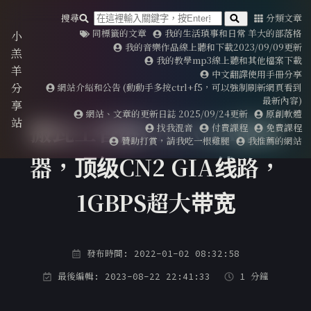
搜尋
分類文章
同標籤的文章
我的生活瑣事和日常 羊大的部落格
小
我的音樂作品線上聽和下載2023/09/09更新
羔
我的教學mp3線上聽和其他檔案下載
羊
中文翻譯使用手冊分享
分
網站介紹和公告 (動動手多按ctrl+f5，可以強制刷新網頁看到
最新內容)
享
網站、文章的更新日誌 2025/09/24更新
原創軟體
站
搬瓦工香港CN2 GIA服务
找我混音
付費課程
免費課程
贊助打賞，請我吃一根雞腿
我推薦的網站
器，顶级CN2 GIA线路，
1GBPS超大带宽
發布時間: 2022-01-02 08:32:58
最後編輯: 2023-08-22 22:41:33
1 分鐘