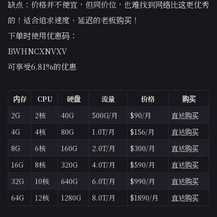
缺点：价格并不便宜，但同价位，也难找到网络比这更优秀
的！适合追求速度、延迟的老板购买！
下单时使用优惠码：
BWHNCXNVXV
可享受6.81%的优惠
内存
CPU
硬盘
流量
价格
购买
2G
2核
40G
500G/月
$90/月
直达购买
4G
4核
80G
1.0T/月
$156/月
直达购买
8G
6核
160G
2.0T/月
$300/月
直达购买
16G
8核
320G
4.0T/月
$590/月
直达购买
32G
10核
640G
6.0T/月
$990/月
直达购买
64G
12核
1280G
8.0T/月
$1890/月
直达购买