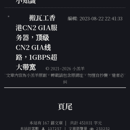
小知識
搬瓦工香
編輯: 2023-08-22 22:41:33
港CN2 GIA服
务器，顶级
CN2 GIA线
路，1GBPS超
大带宽
© 2021–2026 小羔羊
文章內容為小羔羊原創，轉載請包含原網址，勿擅自抄襲，違者必
糾
頁尾
本站有 167 篇文章
|
共計 451031 字元
本站訪客數
137257
|
文章瀏覽量
253252