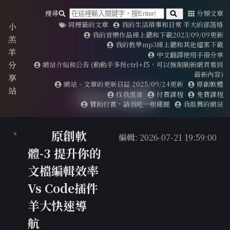
搜尋
分類文章
同標籤的文章
我的生活瑣事和日常 羊大的部落格
小
我的音樂作品線上聽和下載2023/09/09更新
羔
我的教學mp3線上聽和其他檔案下載
羊
中文翻譯使用手冊分享
分
網站介紹和公告 (動動手多按ctrl+f5，可以強制刷新網頁看到
最新內容)
享
網站、文章的更新日誌 2025/09/24更新
原創軟體
站
linux相關
找我混音
付費課程
免費課程
贊助打賞，請我吃一根雞腿
我推薦的網站
原創軟
編輯: 2026-07-21 19:59:00
體-3 提升你的
文檔編輯效率
Vs Code插件
羊大快速導
航