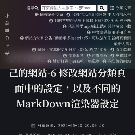
搜尋
分類文章
同標籤的文章
我的生活瑣事和日常 羊大的部落格
小
我的音樂作品線上聽和下載2023/09/09更新
羔
我的教學mp3線上聽和其他檔案下載
羊
中文翻譯使用手冊分享
分
網站介紹和公告 (動動手多按ctrl+f5，可以強制刷新網頁看到
最新內容)
享
網站、文章的更新日誌 2025/09/24更新
原創軟體
站
小白也能用hugo架設屬於自
找我混音
付費課程
免費課程
贊助打賞，請我吃一根雞腿
我推薦的網站
己的網站-6 修改網站分類頁
面中的設定，以及不同的
MarkDown渲染器設定
發布時間: 2022-05-20 20:00:58