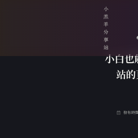
小
羔
羊
分
享
站
小白也
站的
發布時間: 