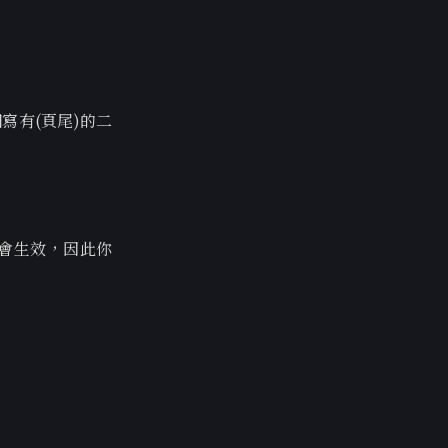
，
寫有(頁尾)的二
才會生效，因此你