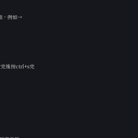
結，例如→
按ctrl+s完