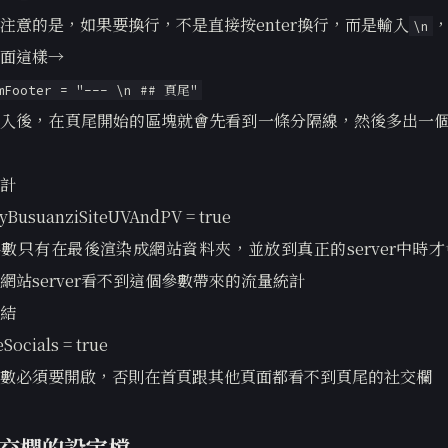
注意的是，如果要換行，不是直接按enter換行，而是輸入
\n
面這樣→
mFooter = "--- \n ## 頁尾"
入後，在頁尾開始的區塊就會先看到一條分隔線，然後多出一個
計
ayBusuanziSiteUVAndPV = true
數只有在最後渲染成網站資料夾，並放到真正的server中時
網站server看不到這個參數帶來的流量統計
結
Socials = true
數必須要開啟，否則在首頁跟其他頁面都看不到頁尾的社交欄
交欄的設定檔