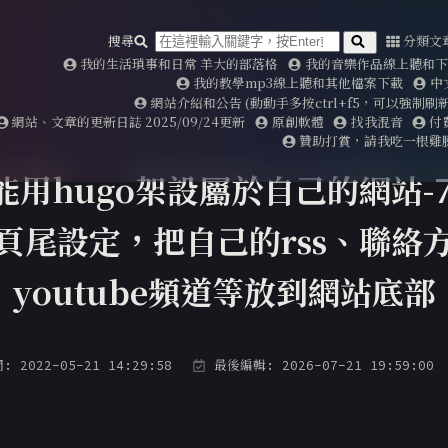
搜尋
分類文
我的生活瑣事和日常 羊大的部落格
我的音樂作品線上聽和下載2
我的教學mp3線上聽和其他檔案下載
中
網站介紹和公告 (動動手多按ctrl+f5，可以強制
網站、文章的更新日誌 2025/09/24更新
原創軟體
找我混音
付
贊助打賞，請我吃一根雞
能用hugo架設屬於自己的網站-7
頁尾設定，把自己的rss、聯絡
youtube頻道等放到網站底部
2022-05-21 14:29:58
最後編輯: 2026-07-21 19:59:00