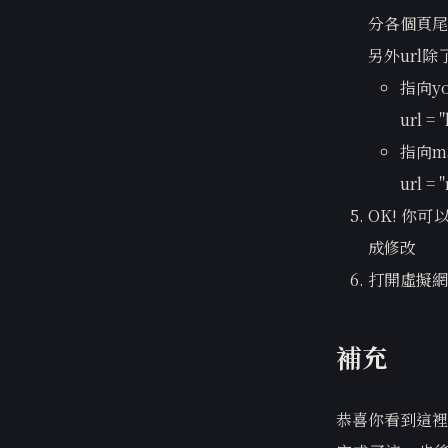
分各個頁尾
另外url
指向yo
url =
指向m
url = 
OK! 你
成修改
打開虛擬網
補充
恭喜你看到這裡