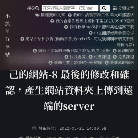
搜尋
分類文章
同標籤的文章
我的生活瑣事和日常 羊大的部落格
小
我的音樂作品線上聽和下載2023/09/09更新
羔
我的教學mp3線上聽和其他檔案下載
羊
中文翻譯使用手冊分享
分
網站介紹和公告 (動動手多按ctrl+f5，可以強制刷新網頁看到
最新內容)
享
網站、文章的更新日誌 2025/09/24更新
原創軟體
站
小白也能用hugo架設屬於自
找我混音
付費課程
免費課程
贊助打賞，請我吃一根雞腿
我推薦的網站
己的網站-8 最後的修改和確
認，產生網站資料夾上傳到遠
端的server
發布時間: 2022-05-21 14:30:58