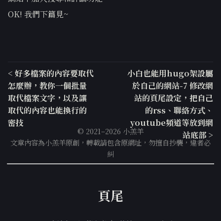
OK! 我們下篇見~
< 好多檔案的內容要取代
小白也能用hugo架設屬
怎麼辦，教你一個批量
於自己的網站-7 修改網
取代檔案文字，以及讓
站的頁尾設定，把自己
取代的內容也能換行的
的rss、聯絡方式、
密技
youtube頻道等放到網
© 2021–2026 小羔羊
站底部 >
文章內容為小羔羊原創，轉載請包含原網址，勿擅自抄襲，違者必
糾
頁尾